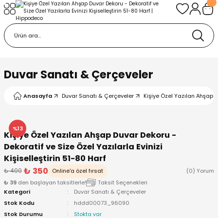
Geri Dön
Geri Dön
Geri Dön
tı & Çerçeveler
syonu
esuarlar & Hediyelikler
u
aklar
Duvar Sanatı & Çerçeveler
e & Biblo
Askılar
Anasayfa
Duvar Sanatı & Çerçeveler
Kişiye Özel Yazılan Ahşap Du
aşlık
%13
Kişiye Özel Yazılan Ahşap Duvar Dekoru -
şesi
rı
Dekoratif ve Size Özel Yazılarla Evinizi
Kişiselleştirin 51-80 Harf
₺ 350
₺ 400
Online'a özel fırsat
(0) Yorum
₺ 39
den başlayan taksitlerle!
Taksit Seçenekleri
Kategori
Duvar Sanatı & Çerçeveler
Stok Kodu
hddd00073_96090
Stok Durumu
Stokta var