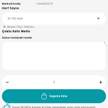
Barkod Kodu
hddd00073
Harf Sayısı
Beden Ölçü Tablosu
Çoklu Satır Metin
Ürüne Yazılacak Yazılar
*
Sepete Ekle
Saat 16:00’a kadar ki tüm siparişler aynı gün kargoda!