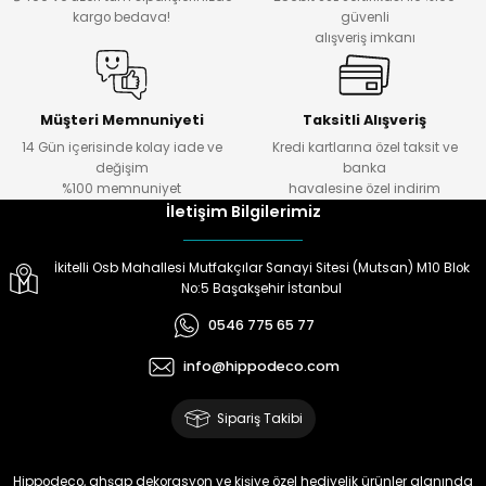
kargo bedava!
güvenli
alışveriş imkanı
Müşteri Memnuniyeti
Taksitli Alışveriş
14 Gün içerisinde kolay iade ve
Kredi kartlarına özel taksit ve
değişim
banka
%100 memnuniyet
havalesine özel indirim
İletişim Bilgilerimiz
İkitelli Osb Mahallesi Mutfakçılar Sanayi Sitesi (Mutsan) M10 Blok
No:5 Başakşehir İstanbul
0546 775 65 77
info@hippodeco.com
Sipariş Takibi
Hippodeco, ahşap dekorasyon ve kişiye özel hediyelik ürünler alanında