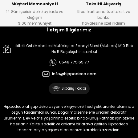
Müşteri Memnuniyeti
Taksitli Alışveriş
₺ 249
₺ 199
₺ 1.199
₺ 199
₺ 159
14 Gün içerisinde kolay iade ve
Kredi kartlarına özel taksit ve
₺ 959
değişim
banka
%100 memnuniyet
havalesine özel indirim
İletişim Bilgilerimiz
Ahşap Altlıklı Çelik Termos Bardak 250 ml Kapasiteli Annelere Özel Ka
Ahşap Mdf Dekoratif Simple Cat Duvar Süsü Beyaz
%20
%25
El Boyaması Tik Renkli Zemin Üzerinde Beyaz Çiçekli 3'lü Tablo Seti
%20
İkitelli Osb Mahallesi Mutfakçılar Sanayi Sitesi (Mutsan) M10 Blok
Yeni
No:5 Başakşehir İstanbul
₺ 799
₺ 199
₺ 1.199
₺ 599
₺ 159
0546 775 65 77
₺ 959
info@hippodeco.com
Ahşap Altlıklı Çelik Termos Bardak 250 ml Kapasiteli Annelere Özel Kaz
Ahşap Mdf Dekoratif Simple Cat Duvar Süsü
%25
%25
Sipariş Takibi
Öğretmenler İçin Özel Hediye İsimli Kalemlik Tasarımı
%22
Yeni
₺ 799
₺ 199
Hippodeco, ahşap dekorasyon ve kişiye özel hediyelik ürünler alanında
₺ 449
₺ 599
₺ 149
özgün tasarımlar sunar. Doğal malzemelerle üretilen dekoratif
₺ 349
ürünlerimiz, ev ve ofis yaşamına estetik bir dokunuş katmak için özenle
hazırlanır. Kalite, sadelik ve anlamı bir araya getiren Hippodeco
tasarımlarıyla yaşam alanlarınıza karakter kazandırın.
Ahşap Altlıklı Çelik Termos Bardak 250 ml Kapasiteli Annelere Özel 
Ahşap Mdf Dekoratif Simple Cat Duvar Süsü - Siyah
%20
%25