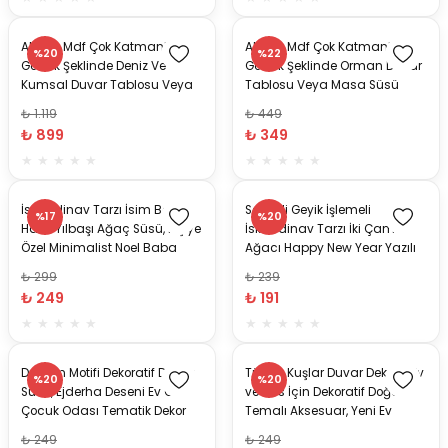
Ahşap Mdf Çok Katmanlı
Ahşap Mdf Çok Katmanlı
%20
%22
Gözlük Şeklinde Deniz Ve
Gözlük Şeklinde Orman Duvar
Kumsal Duvar Tablosu Veya
Tablosu Veya Masa Süsü
Masa Süsü
₺ 1.119
₺ 449
₺ 899
₺ 349
İskandinav Tarzı İsim Baş
Sevimli Geyik İşlemeli
%17
%20
Harfli Yılbaşı Ağaç Süsü, Kişiye
İskandinav Tarzı İki Çam
Özel Minimalist Noel Baba
Ağacı Happy New Year Yazılı
Desenli Çam Ağacı Süsü
Dekoratif Yılbaşı Süsü
₺ 299
₺ 239
₺ 249
₺ 191
Dragon Motifi Dekoratif Duvar
Tüy ve Kuşlar Duvar Dekoru, Ev
%20
%20
Süsü, Ejderha Deseni Ev Ofis
ve Ofis İçin Dekoratif Doğa
Çocuk Odası Tematik Dekor
Temalı Aksesuar, Yeni Ev
Hediyesi
₺ 249
₺ 249