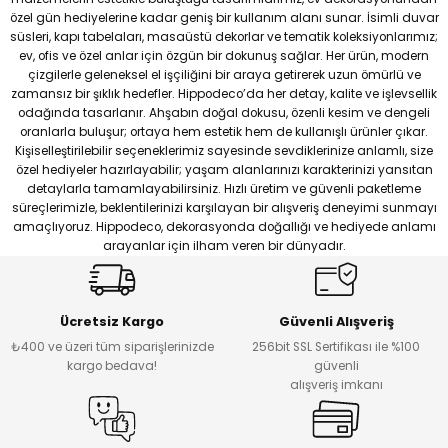
₺ 399
özel gün hediyelerine kadar geniş bir kullanım alanı sunar. İsimli duvar
süsleri, kapı tabelaları, masaüstü dekorlar ve tematik koleksiyonlarımız;
ev, ofis ve özel anlar için özgün bir dokunuş sağlar. Her ürün, modern
Gold Pleksi Yazılı Siyah MDF Kapı Numarası Panosu – Modern Kapı Tabe
Ahşap Mdf Basketbol Oynayan Oyuncu Desenli Duvar Tablosu
çizgilerle geleneksel el işçiliğini bir araya getirerek uzun ömürlü ve
%20
%20
Kişiye Özel Ahşap Çerçeveli Aile İsmi ve Kapı Numarası Tabelası – Dekor
%11
zamansız bir şıklık hedefler. Hippodeco’da her detay, kalite ve işlevsellik
odağında tasarlanır. Ahşabın doğal dokusu, özenli kesim ve dengeli
Yeni
oranlarla buluşur; ortaya hem estetik hem de kullanışlı ürünler çıkar.
Yeni
₺ 249
₺ 499
Kişiselleştirilebilir seçeneklerimiz sayesinde sevdiklerinize anlamlı, size
₺ 449
₺ 199
₺ 399
özel hediyeler hazırlayabilir; yaşam alanlarınızı karakterinizi yansıtan
₺ 399
detaylarla tamamlayabilirsiniz. Hızlı üretim ve güvenli paketleme
süreçlerimizle, beklentilerinizi karşılayan bir alışveriş deneyimi sunmayı
amaçlıyoruz. Hippodeco, dekorasyonda doğallığı ve hediyede anlamı
Coffee Lover Ahşap Duvar Yazısı - 30x30 cm Siyah Dekoratif Kahve Sev
Ahşap Mdf Sevgililer Günü Pilli Mumluk (tea Light) Kutusu
%20
%16
arayanlar için ilham veren bir dünyadır.
3 Parça Hayat Ağacı Duvar Dekoru Bereketin Sonsuzluğun Sembolü Life
%20
Yeni
₺ 249
₺ 189
₺ 249
₺ 199
₺ 159
Ücretsiz Kargo
Güvenli Alışveriş
₺ 199
₺400 ve üzeri tüm siparişlerinizde
256bit SSL Sertifikası ile %100
kargo bedava!
güvenli
alışveriş imkanı
Kitaplar Seninle Olduğu Sürece Yalnız Değilsin Ahşap Duvar Yazısı - Siy
Ahşap Mdf Sevgililer Günü Tealight Aydınlatma
%20
%20
El Boyaması Gri Renkli Zemin Üzerinde Beyaz Çiçekli 3'lü Tablo Seti
%20
Yeni