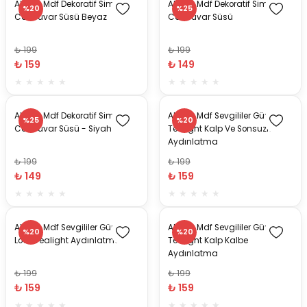
Ahşap Mdf Dekoratif Simple
Ahşap Mdf Dekoratif Simple
%20
%25
Cat Duvar Süsü Beyaz
Cat Duvar Süsü
₺ 199
₺ 199
₺ 159
₺ 149
Ahşap Mdf Dekoratif Simple
Ahşap Mdf Sevgililer Günü
%25
%20
Cat Duvar Süsü - Siyah
Tealight Kalp Ve Sonsuzluk
Aydınlatma
₺ 199
₺ 199
₺ 149
₺ 159
Ahşap Mdf Sevgililer Günü
Ahşap Mdf Sevgililer Günü
%20
%20
Love Tealight Aydınlatma
Tealight Kalp Kalbe
Aydınlatma
₺ 199
₺ 199
₺ 159
₺ 159