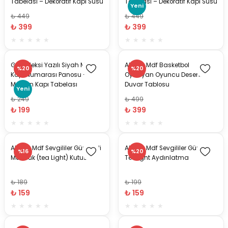
Tabelası – Dekoratif Kapı Süsü
Tabelası – Dekoratif Kapı Süsü
Yeni
₺ 449
₺ 449
₺ 399
₺ 399
Gold Pleksi Yazılı Siyah MDF
Ahşap Mdf Basketbol
%20
%20
Kapı Numarası Panosu –
Oynayan Oyuncu Desenli
Modern Kapı Tabelası
Duvar Tablosu
Yeni
₺ 249
₺ 499
₺ 199
₺ 399
Ahşap Mdf Sevgililer Günü Pilli
Ahşap Mdf Sevgililer Günü
%16
%20
Mumluk (tea Light) Kutusu
Tealight Aydınlatma
₺ 189
₺ 199
₺ 159
₺ 159