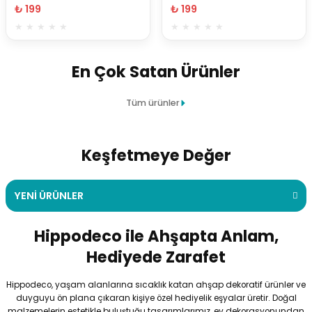
₺ 199
₺ 199
En Çok Satan Ürünler
Tüm ürünler
Kişiye Özel Siyah Ahşap Gold Pleksi Çiçek Motifli Kapı Numarası ve İsiml
%25
Keşfetmeye Değer
₺ 479
YENİ ÜRÜNLER
İNDİRİMDEKİLER
₺ 359
Hippodeco ile Ahşapta Anlam,
Kişiye Özel Ahşap Çerçeveli Aile İsmi ve Kapı Numarası Tabelası – Dekor
Gold Yıldız Mini Boy 1 Cm 15 Adet
%20
%11
Hediyede Zarafet
Kişiye Özel Gri Ahşap Çerçeveli Aile İsmi ve Kapı Numarası Tabelası – D
%11
Yeni
Hippodeco, yaşam alanlarına sıcaklık katan ahşap dekoratif ürünler ve
₺ 449
₺ 149
duyguyu ön plana çıkaran kişiye özel hediyelik eşyalar üretir. Doğal
₺ 449
₺ 399
₺ 119
malzemelerin estetikle buluştuğu tasarımlarımız, ev dekorasyonundan