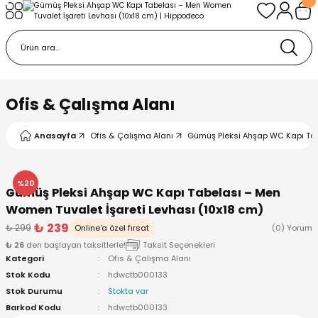
Geri Dön
Geri Dön
Geri Dön
tı & Çerçeveler
syonu
esuarlar & Hediyelikler
u
aklar
Ofis & Çalışma Alanı
e & Biblo
Askılar
Anasayfa
Ofis & Çalışma Alanı
Gümüş Pleksi Ahşap WC Kapı Tab
aşlık
%20
Gümüş Pleksi Ahşap WC Kapı Tabelası – Men
şesi
rı
Women Tuvalet İşareti Levhası (10x18 cm)
₺ 239
₺ 299
Online'a özel fırsat
(0) Yorum
₺ 26
den başlayan taksitlerle!
Taksit Seçenekleri
Kategori
Ofis & Çalışma Alanı
Stok Kodu
hdwctb000133
Stok Durumu
Stokta var
Barkod Kodu
hdwctb000133