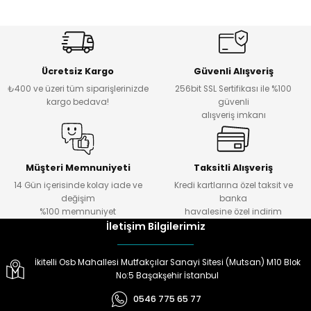
Ücretsiz Kargo
Güvenli Alışveriş
₺400 ve üzeri tüm siparişlerinizde
256bit SSL Sertifikası ile %100
kargo bedava!
güvenli
alışveriş imkanı
Müşteri Memnuniyeti
Taksitli Alışveriş
14 Gün içerisinde kolay iade ve
Kredi kartlarına özel taksit ve
değişim
banka
%100 memnuniyet
havalesine özel indirim
İletişim Bilgilerimiz
İkitelli Osb Mahallesi Mutfakçılar Sanayi Sitesi (Mutsan) M10 Blok
No:5 Başakşehir İstanbul
0546 775 65 77