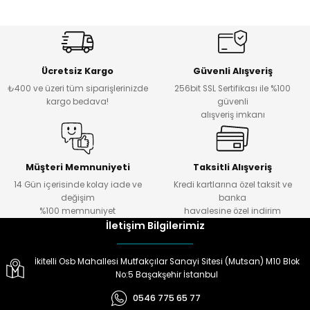
Ücretsiz Kargo
Güvenli Alışveriş
₺400 ve üzeri tüm siparişlerinizde
256bit SSL Sertifikası ile %100
kargo bedava!
güvenli
alışveriş imkanı
Müşteri Memnuniyeti
Taksitli Alışveriş
14 Gün içerisinde kolay iade ve
Kredi kartlarına özel taksit ve
değişim
banka
%100 memnuniyet
havalesine özel indirim
İletişim Bilgilerimiz
İkitelli Osb Mahallesi Mutfakçılar Sanayi Sitesi (Mutsan) M10 Blok
No:5 Başakşehir İstanbul
0546 775 65 77