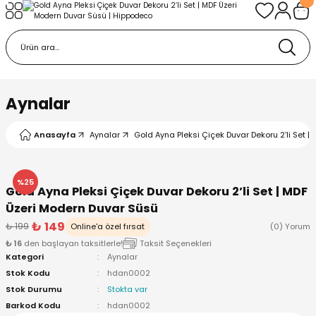
Geri Dön
Geri Dön
Geri Dön
tı & Çerçeveler
syonu
esuarlar & Hediyelikler
u
aklar
Aynalar
e & Biblo
Askılar
Anasayfa
Aynalar
Gold Ayna Pleksi Çiçek Duvar Dekoru 2’li Set 
aşlık
%25
Gold Ayna Pleksi Çiçek Duvar Dekoru 2’li Set | MDF
şesi
rı
Üzeri Modern Duvar Süsü
₺ 149
₺ 199
Online'a özel fırsat
(0) Yorum
₺ 16
den başlayan taksitlerle!
Taksit Seçenekleri
Kategori
Aynalar
Stok Kodu
hdan0002
Stok Durumu
Stokta var
Barkod Kodu
hdan0002