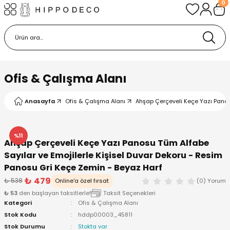
0
Geri Dön
Geri Dön
Geri Dön
tı & Çerçeveler
syonu
esuarlar & Hediyelikler
u
aklar
Ofis & Çalışma Alanı
e & Biblo
Askılar
Anasayfa
Ofis & Çalışma Alanı
Ahşap Çerçeveli Keçe Yazı Panos
aşlık
%11
Ahşap Çerçeveli Keçe Yazı Panosu Tüm Alfabe
şesi
rı
Sayılar ve Emojilerle Kişisel Duvar Dekoru - Resim
Panosu Gri Keçe Zemin - Beyaz Harf
₺ 479
₺ 538
Online'a özel fırsat
(0) Yorum
₺ 53
den başlayan taksitlerle!
Taksit Seçenekleri
Kategori
Ofis & Çalışma Alanı
Stok Kodu
hddp00003_45811
Stok Durumu
Stokta var