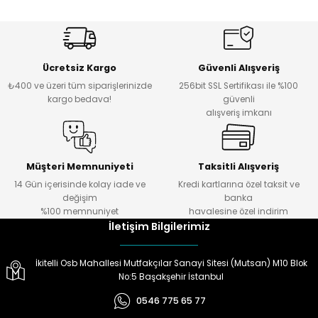
Ücretsiz Kargo
Güvenli Alışveriş
₺400 ve üzeri tüm siparişlerinizde
256bit SSL Sertifikası ile %100
kargo bedava!
güvenli
alışveriş imkanı
Müşteri Memnuniyeti
Taksitli Alışveriş
14 Gün içerisinde kolay iade ve
Kredi kartlarına özel taksit ve
değişim
banka
%100 memnuniyet
havalesine özel indirim
İletişim Bilgilerimiz
İkitelli Osb Mahallesi Mutfakçılar Sanayi Sitesi (Mutsan) M10 Blok
No:5 Başakşehir İstanbul
0546 775 65 77