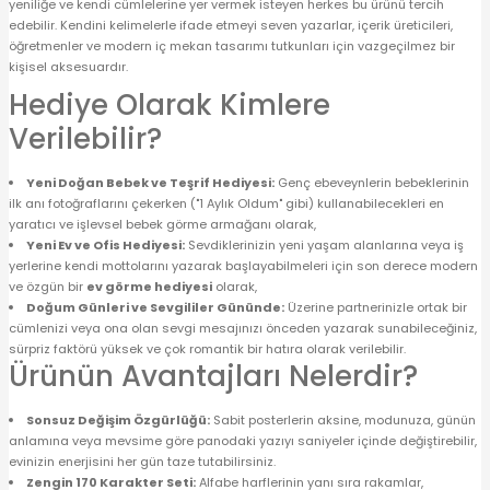
yeniliğe ve kendi cümlelerine yer vermek isteyen herkes bu ürünü tercih
edebilir. Kendini kelimelerle ifade etmeyi seven yazarlar, içerik üreticileri,
öğretmenler ve modern iç mekan tasarımı tutkunları için vazgeçilmez bir
kişisel aksesuardır.
Hediye Olarak Kimlere
Verilebilir?
Yeni Doğan Bebek ve Teşrif Hediyesi:
Genç ebeveynlerin bebeklerinin
ilk anı fotoğraflarını çekerken ("1 Aylık Oldum" gibi) kullanabilecekleri en
yaratıcı ve işlevsel bebek görme armağanı olarak,
Yeni Ev ve Ofis Hediyesi:
Sevdiklerinizin yeni yaşam alanlarına veya iş
yerlerine kendi mottolarını yazarak başlayabilmeleri için son derece modern
ve özgün bir
ev görme hediyesi
olarak,
Doğum Günleri ve Sevgililer Gününde:
Üzerine partnerinizle ortak bir
cümlenizi veya ona olan sevgi mesajınızı önceden yazarak sunabileceğiniz,
sürpriz faktörü yüksek ve çok romantik bir hatıra olarak verilebilir.
Ürünün Avantajları Nelerdir?
Sonsuz Değişim Özgürlüğü:
Sabit posterlerin aksine, modunuza, günün
anlamına veya mevsime göre panodaki yazıyı saniyeler içinde değiştirebilir,
evinizin enerjisini her gün taze tutabilirsiniz.
Zengin 170 Karakter Seti:
Alfabe harflerinin yanı sıra rakamlar,