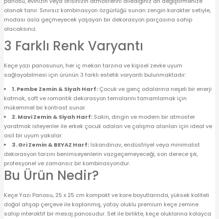
panosu, evinizin veya ofisinizin atmosferini dilediğiniz an değiştirmenize
olanak tanır. Sınırsız kombinasyon özgürlüğü sunan zengin karakter setiyle,
modası asla geçmeyecek yaşayan bir dekorasyon parçasına sahip
olacaksınız.
3 Farklı Renk Varyantı
Keçe yazı panosunun, her iç mekan tarzına ve kişisel zevke uyum
sağlayabilmesi için ürünün 3 farklı estetik varyantı bulunmaktadır:
1. Pembe Zemin & Siyah Harf:
Çocuk ve genç odalarına neşeli bir enerji
katmak, soft ve romantik dekorasyon temalarını tamamlamak için
mükemmel bir kontrast sunar.
2. Mavi Zemin & Siyah Harf:
Sakin, dingin ve modern bir atmosfer
yaratmak isteyenler ile erkek çocuk odaları ve çalışma alanları için ideal ve
asil bir uyum yakalar.
3. Gri Zemin & BEYAZ Harf:
İskandinav, endüstriyel veya minimalist
dekorasyon tarzını benimseyenlerin vazgeçemeyeceği, son derece şık,
profesyonel ve zamansız bir kombinasyondur.
Bu Ürün Nedir?
Keçe Yazı Panosu, 25 x 25 cm kompakt ve kare boyutlarında, yüksek kaliteli
doğal ahşap çerçeve ile kaplanmış, yatay oluklu premium keçe zemine
sahip interaktif bir mesaj panosudur. Set ile birlikte, keçe oluklarına kolayca