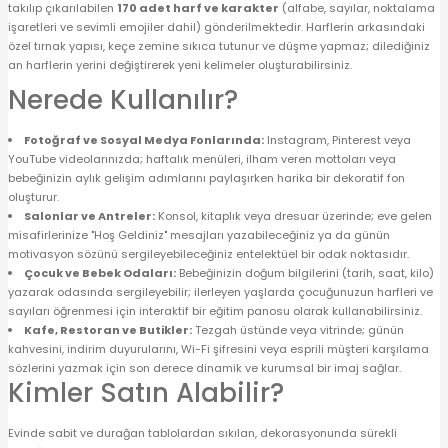
takılıp çıkarılabilen
170 adet harf ve karakter
(alfabe, sayılar, noktalama
işaretleri ve sevimli emojiler dahil) gönderilmektedir. Harflerin arkasındaki
özel tırnak yapısı, keçe zemine sıkıca tutunur ve düşme yapmaz; dilediğiniz
an harflerin yerini değiştirerek yeni kelimeler oluşturabilirsiniz.
Nerede Kullanılır?
Fotoğraf ve Sosyal Medya Fonlarında:
Instagram, Pinterest veya
YouTube videolarınızda; haftalık menüleri, ilham veren mottoları veya
bebeğinizin aylık gelişim adımlarını paylaşırken harika bir dekoratif fon
oluşturur.
Salonlar ve Antreler:
Konsol, kitaplık veya dresuar üzerinde; eve gelen
misafirlerinize "Hoş Geldiniz" mesajları yazabileceğiniz ya da günün
motivasyon sözünü sergileyebileceğiniz entelektüel bir odak noktasıdır.
Çocuk ve Bebek Odaları:
Bebeğinizin doğum bilgilerini (tarih, saat, kilo)
yazarak odasında sergileyebilir; ilerleyen yaşlarda çocuğunuzun harfleri ve
sayıları öğrenmesi için interaktif bir eğitim panosu olarak kullanabilirsiniz.
Kafe, Restoran ve Butikler:
Tezgah üstünde veya vitrinde; günün
kahvesini, indirim duyurularını, Wi-Fi şifresini veya esprili müşteri karşılama
sözlerini yazmak için son derece dinamik ve kurumsal bir imaj sağlar.
Kimler Satın Alabilir?
Evinde sabit ve durağan tablolardan sıkılan, dekorasyonunda sürekli