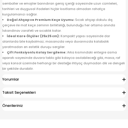
semboller ve emojiler barındıran geniş içeriği sayesinde uzun cümleleri,
tarihleri ve duygusal ifadeleri hiçbir kısıtlama olmadan rahatça
kurgulamanızı sağlar.
Doğal Ahşap ve Premium Keçe Uyumu:
Sıcak ahşap dokulu dış
çerçeve ile mat keçe zeminin birlikteliği, bulunduğu her ortama anında
İskandinav zarafeti ve sıcaklık katar.
İdeal Kare Ölçüler (25x25 cm):
Kompakt yapısı sayesinde dar
alanlarda bile kaybolmaz; masanızda veya duvarınızda kalabalık
yaratmadan en estetik duruşu sergiler.
Çift Fonksiyonlu Kolay Sergileme:
Arka kısmındaki entegre asma
aparatı sayesinde duvara tablo gibi kolayca asılabileceği gibi, masa, raf
veya konsol üzerinde herhangi bir desteğe ihtiyaç duymadan dik ve dengeli
bir şekilde durabilir.
Yorumlar
Taksit Seçenekleri
Önerileriniz